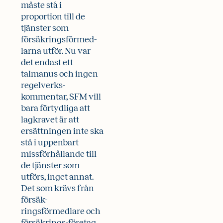
måste stå i
proportion till de
tjänster som
försäkringsförmed-
larna utför. Nu var
det endast ett
talmanus och ingen
regelverks-
kommentar, SFM vill
bara förtydliga att
lagkravet är att
ersättningen inte ska
stå i uppenbart
missförhållande till
de tjänster som
utförs, inget annat.
Det som krävs från
försäk-
ringsförmedlare och
försäkrings-företag