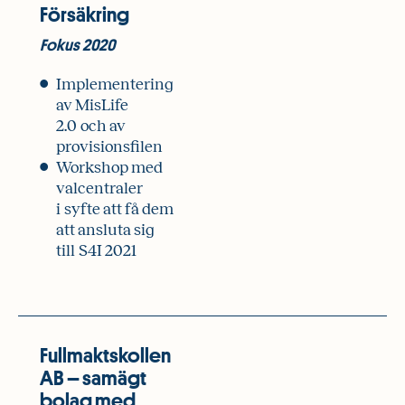
Försäkring
Fokus 2020
Implementering
av MisLife
2.0 och av
provisionsfilen
Workshop med
valcentraler
i syfte att få dem
att ansluta sig
till S4I 2021
Fullmaktskollen
AB – samägt
bolag med