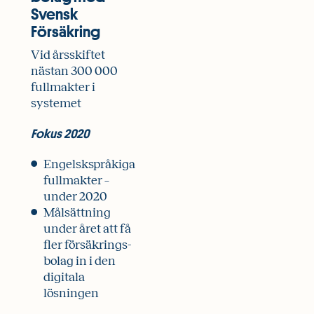
Svensk
Försäkring
Vid årsskiftet
nästan 300 000
fullmakter i
systemet
Fokus 2020
Engelskspråkiga
fullmakter –
under 2020
Målsättning
under året att få
fler försäkrings­
bolag in i den
digitala
lösningen