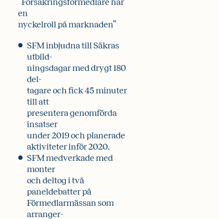
”Försäkrings­förmedlare har
en
nyckelroll på marknaden”
SFM inbjudna till Säkras
utbild-
ningsdagar med drygt 180
del-
tagare och fick 45 minuter
till att
presentera genomförda
insatser
under 2019 och planerade
aktiviteter inför 2020.
SFM medverkade med
monter
och deltog i två
paneldebatter på
Förmedlarmässan som
arranger-