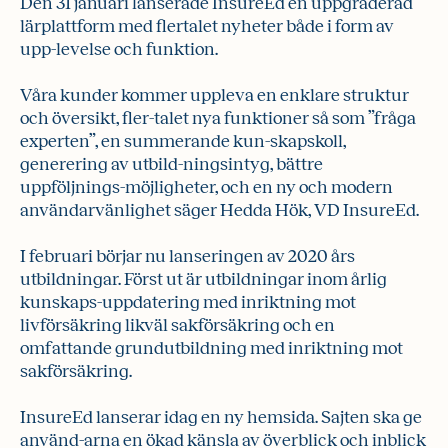
Den 31 januari lanserade InsureEd en uppgraderad
lärplattform med flertalet nyheter både i form av
upp-levelse och funktion.
Våra kunder kommer uppleva en enklare struktur
och översikt, fler-talet nya funktioner så som ”fråga
experten”, en summerande kun-skapskoll,
generering av utbild-ningsintyg, bättre
uppföljnings-möjligheter, och en ny och modern
användarvänlighet säger Hedda Hök, VD InsureEd.
I februari börjar nu lanseringen av 2020 års
utbildningar. Först ut är utbildningar inom årlig
kunskaps-uppdatering med inriktning mot
livförsäkring likväl sakförsäkring och en
omfattande grundutbildning med inriktning mot
sakförsäkring.
InsureEd lanserar idag en ny hemsida. Sajten ska ge
använd-arna en ökad känsla av överblick och inblick