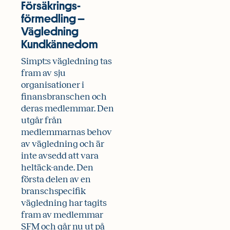
Försäkrings­
förmedling –
Vägledning
Kundkännedom
Simpt:s vägledning tas
fram av sju
organisationer i
finansbranschen och
deras medlemmar. Den
utgår från
medlemmarnas behov
av vägledning och är
inte avsedd att vara
heltäck-ande. Den
första delen av en
branschspecifik
vägledning har tagits
fram av medlemmar
SFM och går nu ut på