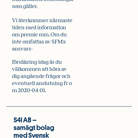
som gäller.
Vi återkommer närmaste
tiden med information
om premie mm. Om du
inte omfattas av SFM:s
ansvars-
försäkring idag är du
välkommen att höra av
dig angående frågor och
eventuell anslutning fr o
m 2020-04-01.
S4I AB –
samägt bolag
med Svensk