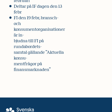
februari
Deltar på IF dagen den 13
febr
FI den 19 febr, bransch-
och
konsumentorganisationer
är in-
bjudna till FI på
rundabordets-
samtal gällande ”Aktuella
konsu-
mentfrågor på
finansmarknaden”