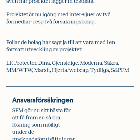
även när projektet lägger in testdata.
Projektet är nu igång med inter-vjuer av två
förmedlar- resp två försäkrings­bolag.
Följande bolag har sagt ja till att vara med i en
fortsatt utveckling av projektet:
LF, Protector, Dina, Gjensidige, Moderna, Säkra,
MM/WTW, Marsh, Hjerta/webcap, Tydliga, S&PFM
Ansvarsförsäkringen
SFM gör nu sitt bästa för
att få fram en så bra
lösning som möjligt
under de
marknadsförutsättningar