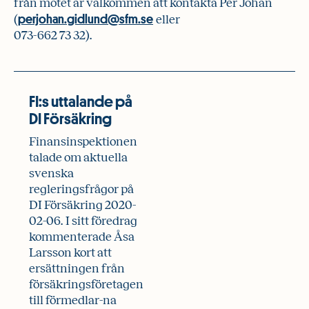
från mötet är välkommen att kontakta Per Johan
perjohan.gidlund@sfm.se
(
eller
073-662 73 32).
FI:s uttalande på
DI Försäkring
Finansinspektionen
talade om aktuella
svenska
regleringsfrågor på
DI Försäkring 2020-
02-06. I sitt föredrag
kommenterade Åsa
Larsson kort att
ersättningen från
försäkringsföretagen
till förmedlar-na