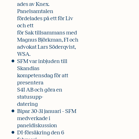
ades av Knex.
Panelsamtalen
fördelades på ett för Liv
och ett
för Sak tillsammans med
Magnus Björkman, FI och
advokat Lars Söderqvist,
WSA.
SFM var inbjuden till
Skandias
kompetensdag för att
presentera
S4I AB och göra en
statusupp-
datering
Bipar 30-31 januari – SFM
medverkade i
paneldiskussion
DI-försäkring den 6