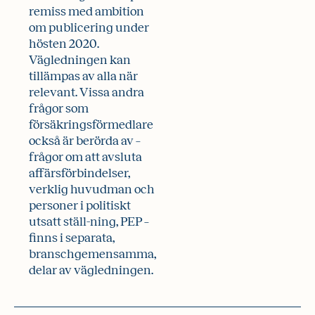
remiss med ambition
om publicering under
hösten 2020.
Vägledningen kan
tillämpas av alla när
relevant. Vissa andra
frågor som
försäkrings­förmedlare
också är berörda av –
frågor om att avsluta
affärsförbindelser,
verklig huvud­man och
personer i politiskt
utsatt ställ-ning, PEP –
finns i separata,
branschgemensamma,
delar av väg­ledningen.